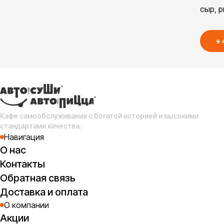
сыр, р
+
Кафе самообслуживания с богатой историей и высокими
стандартами качества.
Навигация
О нас
Контакты
Обратная связь
Доставка и оплата
О компании
Акции