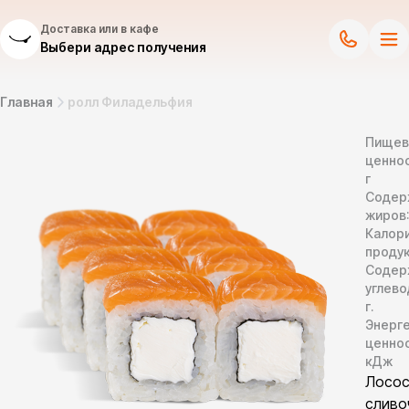
Доставка или в кафе
Выбери адрес получения
Главная
ролл Филадельфия
Пищев
ценнос
г
Содер
жиров
Калор
продук
Содер
углево
г.
Энерг
ценно
кДж
Лосос
сливо