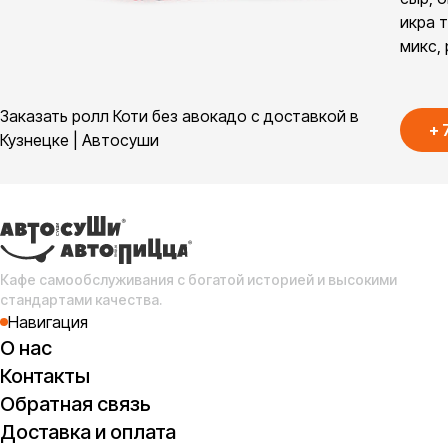
икра 
микс, 
Заказать ролл Коти без авокадо с доставкой в
+
Кузнецке | Автосуши
Кафе самообслуживания с богатой историей и высокими
стандартами качества.
Навигация
О нас
Контакты
Обратная связь
Доставка и оплата