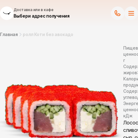
Доставка или в кафе
Выбери адрес получения
Главная
ролл Коти без авокадо
Пищев
ценнос
г
Содер
жиров
Калор
продук
Содер
углево
Энерг
ценно
кДж
Лосос
сливо
сыр, о